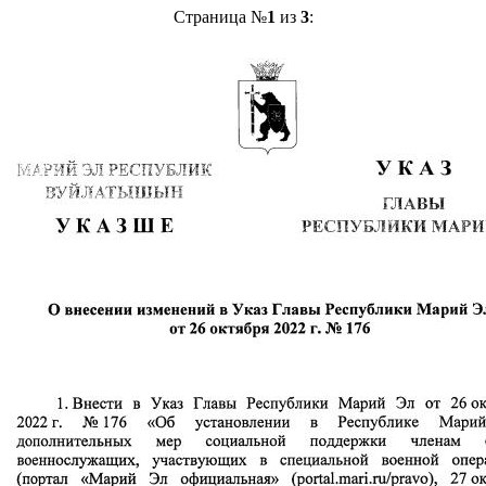
Страница №
1
из
3
: