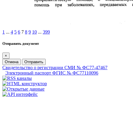
1
...
4
5
6
7
8
9
10
...
399
Отправить документ
×
Отмена
Отправить
Свидетельство о регистрации СМИ № ФС77-47467
Электронный паспорт ФГИС № ФС77110096