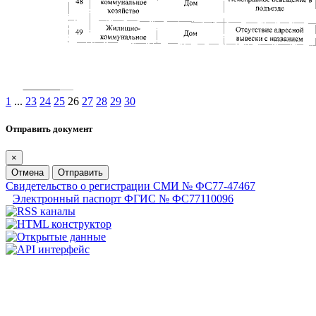
1
...
23
24
25
26
27
28
29
30
Отправить документ
×
Отмена
Отправить
Свидетельство о регистрации СМИ № ФС77-47467
Электронный паспорт ФГИС № ФС77110096