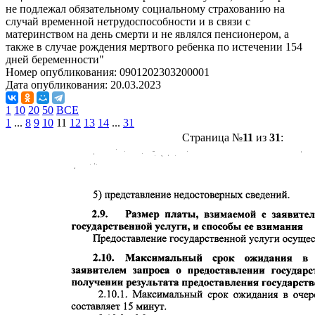
не подлежал обязательному социальному страхованию на
случай временной нетрудоспособности и в связи с
материнством на день смерти и не являлся пенсионером, а
также в случае рождения мертвого ребенка по истечении 154
дней беременности"
Номер опубликования:
0901202303200001
Дата опубликования:
20.03.2023
1
10
20
50
ВСЕ
1
...
8
9
10
11
12
13
14
...
31
Страница №
11
из
31
: