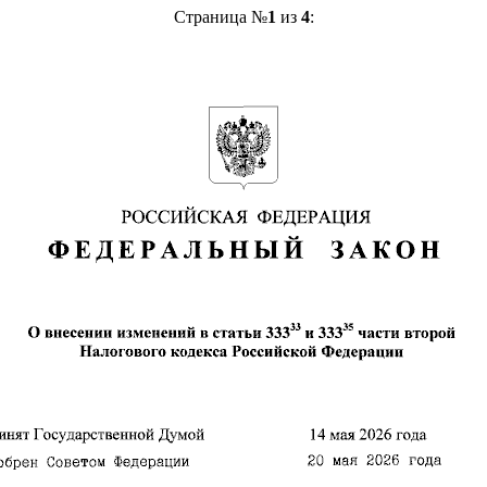
Страница №
1
из
4
: