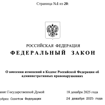
Страница №
1
из
20
: