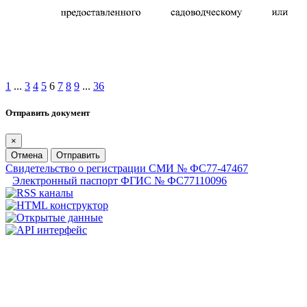
1
...
3
4
5
6
7
8
9
...
36
Отправить документ
×
Отмена
Отправить
Свидетельство о регистрации СМИ № ФС77-47467
Электронный паспорт ФГИС № ФС77110096