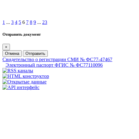
1
...
3
4
5
6
7
8
9
...
23
Отправить документ
×
Отмена
Отправить
Свидетельство о регистрации СМИ № ФС77-47467
Электронный паспорт ФГИС № ФС77110096