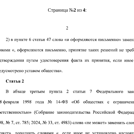
Страница №
2
из
4
: