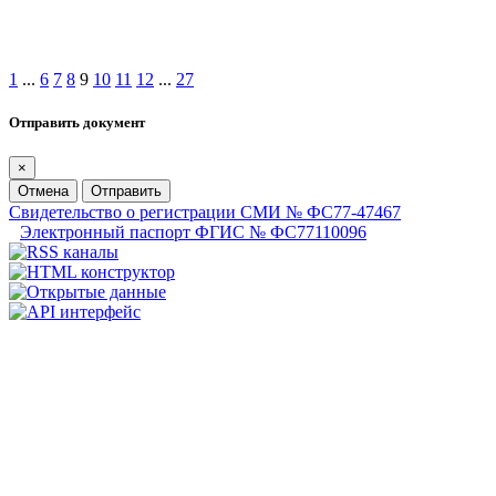
1
...
6
7
8
9
10
11
12
...
27
Отправить документ
×
Отмена
Отправить
Свидетельство о регистрации СМИ № ФС77-47467
Электронный паспорт ФГИС № ФС77110096