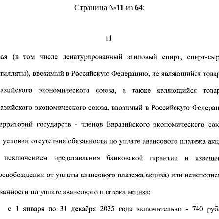
Страница №
11
из
64
: