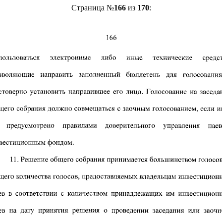
Страница №
166
из
170
: