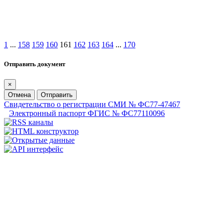
1
...
158
159
160
161
162
163
164
...
170
Отправить документ
×
Отмена
Отправить
Свидетельство о регистрации СМИ № ФС77-47467
Электронный паспорт ФГИС № ФС77110096