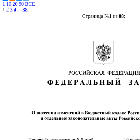
1
10
20
50
ВСЕ
1
2
3
4
...
88
Страница №
1
из
88
: