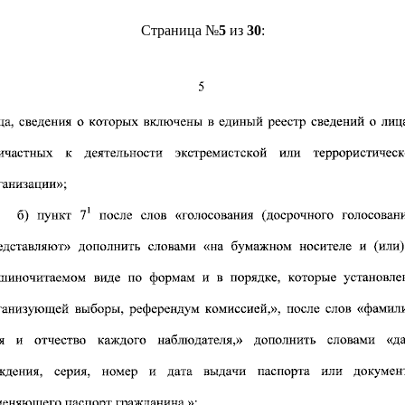
Страница №
5
из
30
: