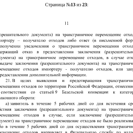
Страница №
13
из
23
: