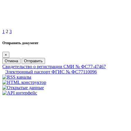
1
2
3
Отправить документ
×
Отмена
Отправить
Свидетельство о регистрации СМИ № ФС77-47467
Электронный паспорт ФГИС № ФС77110096