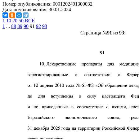
Номер опубликования:
0001202401300032
Дата опубликования:
30.01.2024
1
10
20
50
ВСЕ
1
...
88
89
90
91
92
93
Страница №
91
из
93
: