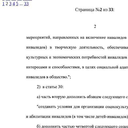
1
2
3
4
5
...
33
Страница №
2
из
33
: