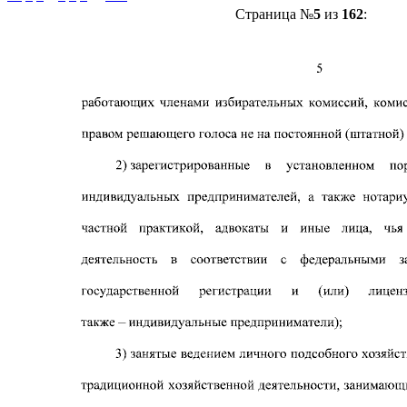
Страница №
5
из
162
: