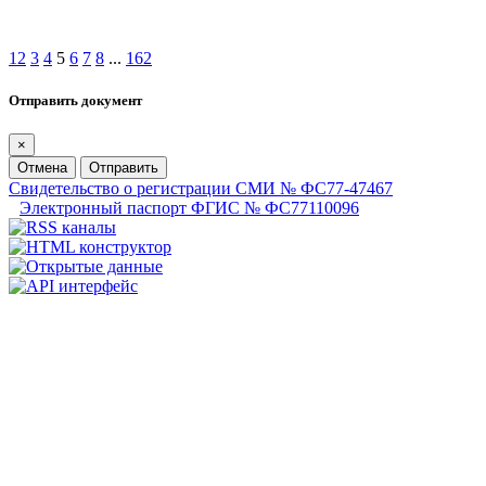
1
2
3
4
5
6
7
8
...
162
Отправить документ
×
Отмена
Отправить
Свидетельство о регистрации СМИ № ФС77-47467
Электронный паспорт ФГИС № ФС77110096