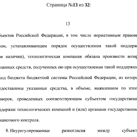
Страница №
13
из
32
: