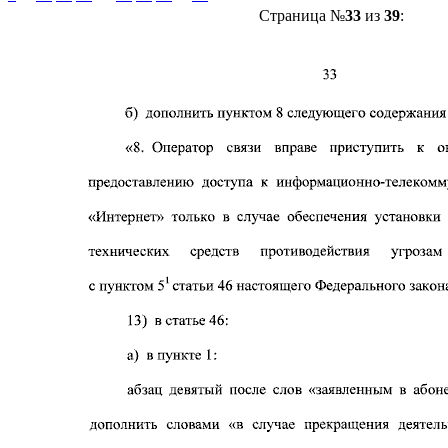
Страница №
33
из
39
: