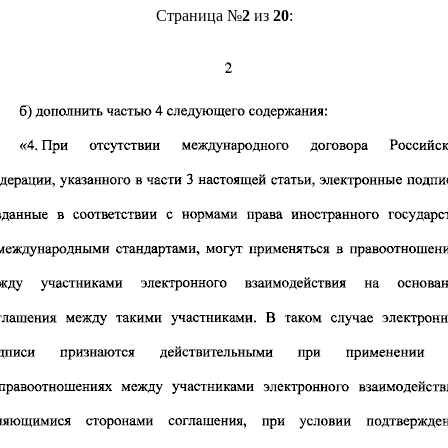
Страница №
2
из
20
: