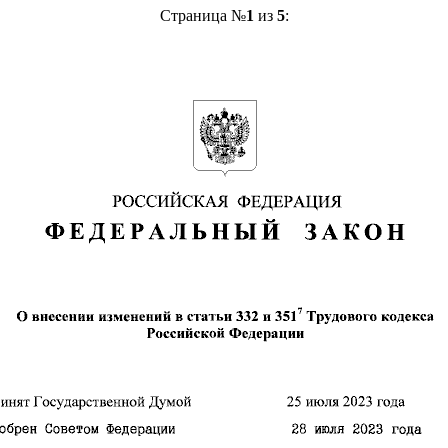
Страница №
1
из
5
: