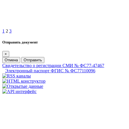
1
2
3
Отправить документ
×
Отмена
Отправить
Свидетельство о регистрации СМИ № ФС77-47467
Электронный паспорт ФГИС № ФС77110096