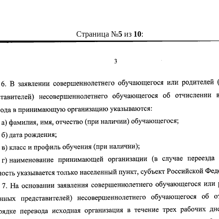
Страница №
5
из
10
: