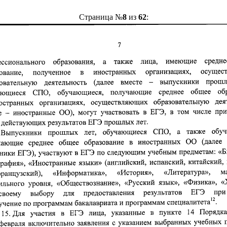
Страница №
8
из
62
: