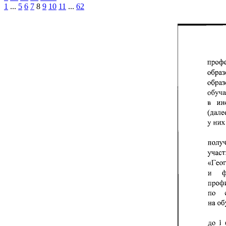
1
...
5
6
7
8
9
10
11
...
62