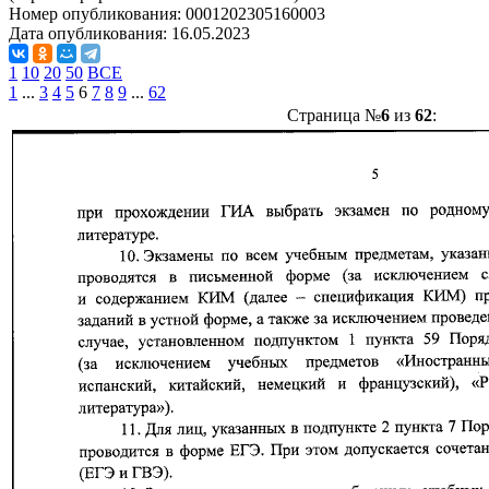
Номер опубликования:
0001202305160003
Дата опубликования:
16.05.2023
1
10
20
50
ВСЕ
1
...
3
4
5
6
7
8
9
...
62
Страница №
6
из
62
: