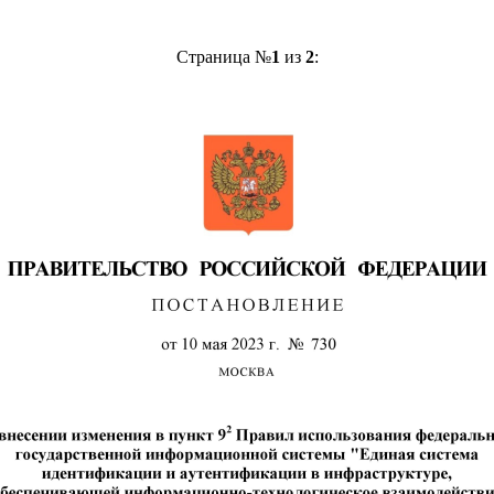
Страница №
1
из
2
: