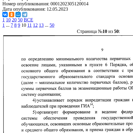
Номер опубликования:
0001202305120014
Дата опубликования:
12.05.2023
1
10
20
50
ВСЕ
1
...
7
8
9
10
11
12
13
...
50
Страница №
10
из
50
: