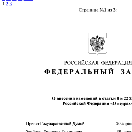
1
2
3
Страница №
1
из
3
: