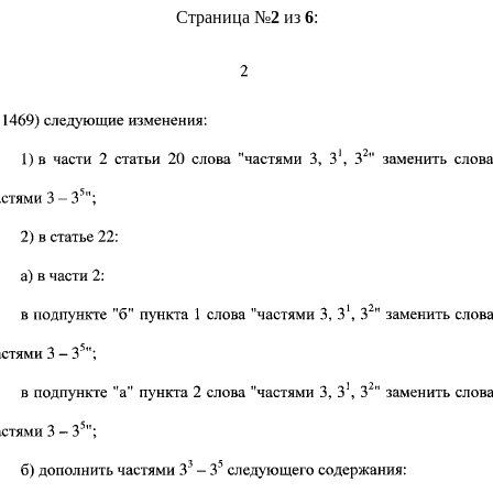
Страница №
2
из
6
: