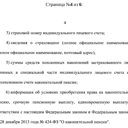
Страница №
4
из
6
: