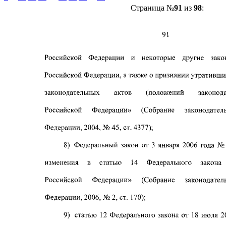
Страница №
91
из
98
: