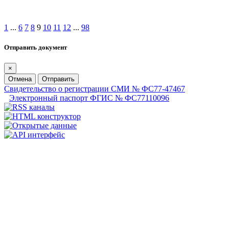
1
...
6
7
8
9
10
11
12
...
98
Отправить документ
×
Отмена
Отправить
Свидетельство о регистрации СМИ № ФС77-47467
Электронный паспорт ФГИС № ФС77110096