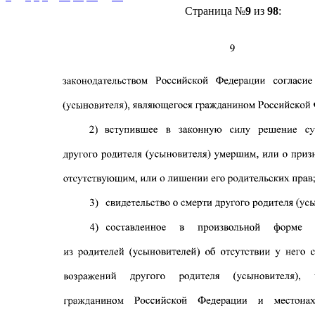
Страница №
9
из
98
: