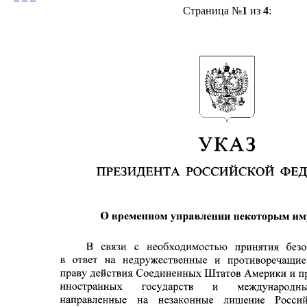
Страница №
1
из
4
: