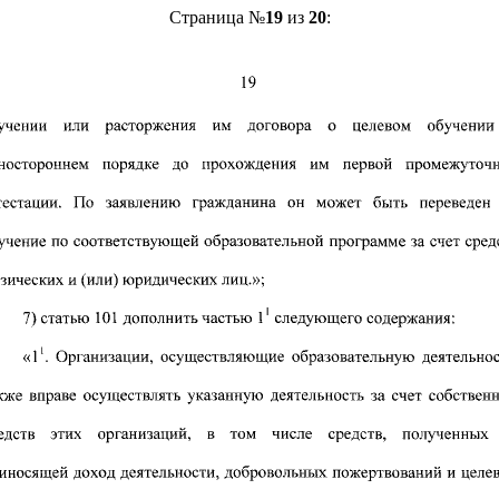
Страница №
19
из
20
: