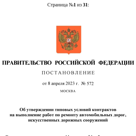
Страница №
1
из
31
: