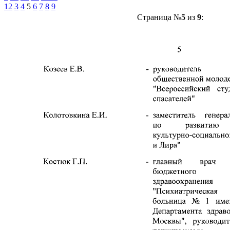
1
2
3
4
5
6
7
8
9
Страница №
5
из
9
: