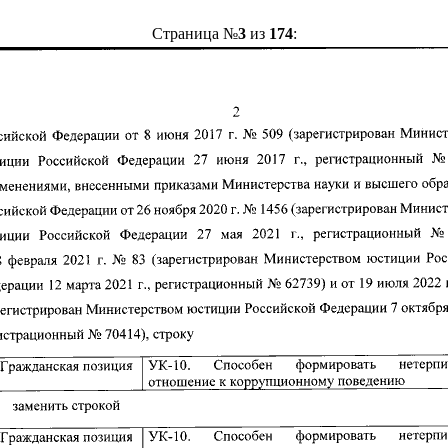
Страница №
3
из
174
: