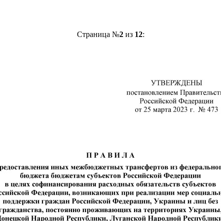
Страница №
2
из
12
: