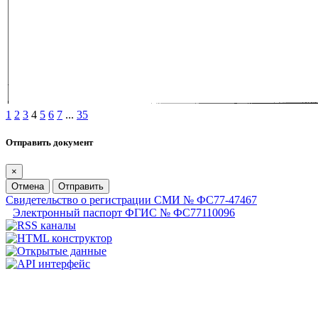
1
2
3
4
5
6
7
...
35
Отправить документ
×
Отмена
Отправить
Свидетельство о регистрации СМИ № ФС77-47467
Электронный паспорт ФГИС № ФС77110096