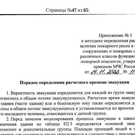
Страница №
47
из
65
: