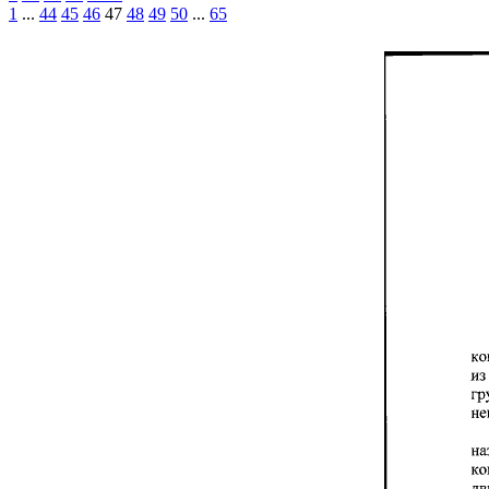
1
...
44
45
46
47
48
49
50
...
65