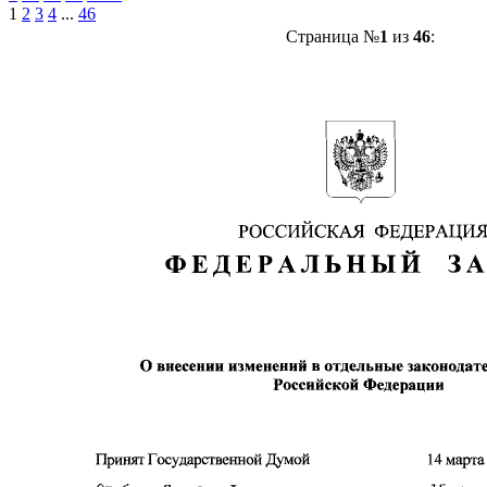
1
2
3
4
...
46
Страница №
1
из
46
: