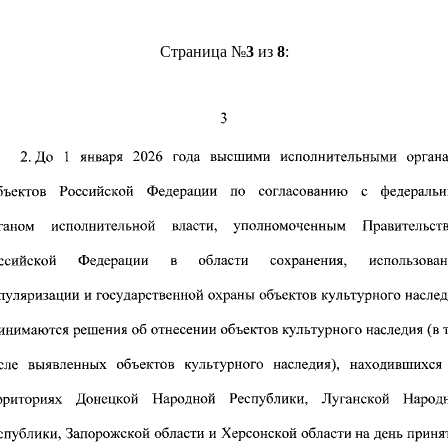
Страница №
3
из
8
: