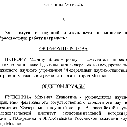
Страница №
5
из
25
: