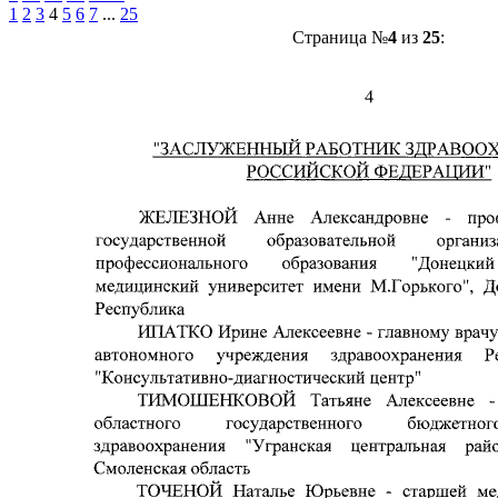
1
2
3
4
5
6
7
...
25
Страница №
4
из
25
: