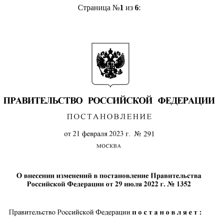
Страница №
1
из
6
: