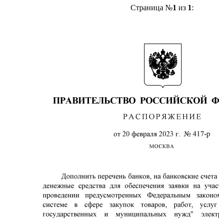
Страница №
1
из
1
: