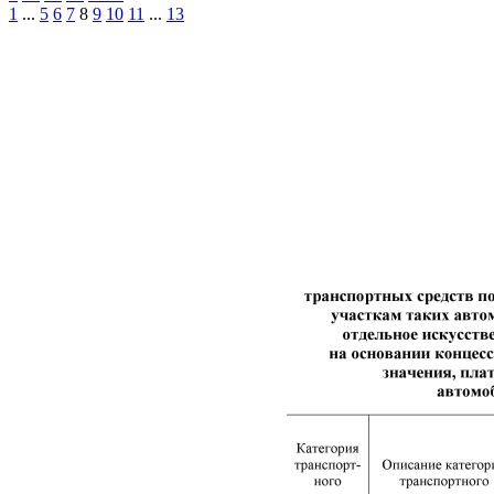
1
...
5
6
7
8
9
10
11
...
13