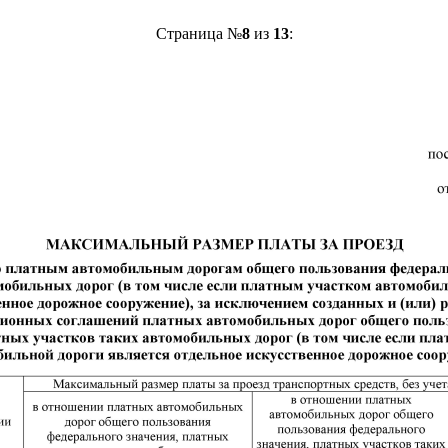
Страница №
8
из
13
: