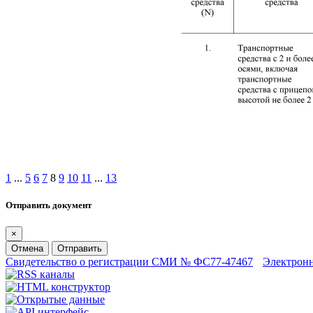
1
...
5
6
7
8
9
10
11
...
13
Отправить документ
×
Отмена
Отправить
Свидетельство о регистрации СМИ № ФС77-47467
Электрон